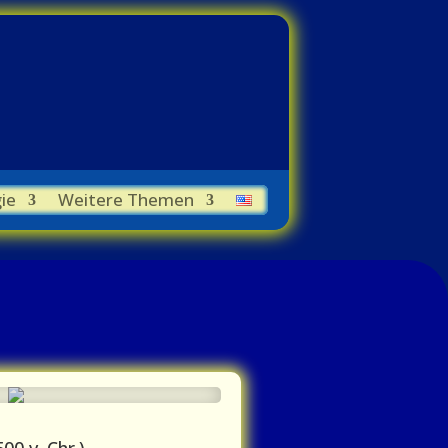
ie
Weitere Themen
00 v. Chr.)