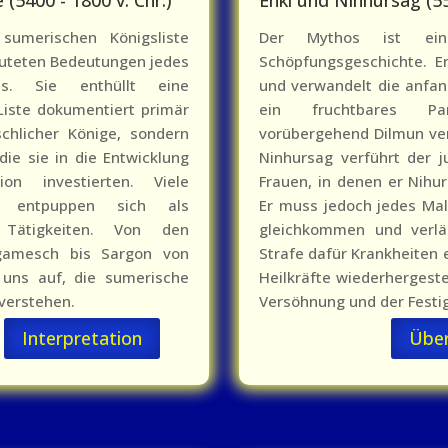
sumerischen Königsliste
Der Mythos ist ein
muteten Bedeutungen jedes
Schöpfungsgeschichte. En
hens. Sie enthüllt eine
und verwandelt die anfa
 Liste dokumentiert primär
ein fruchtbares Pa
chlicher Könige, sondern
vorübergehend Dilmun ve
die sie in die Entwicklung
Ninhursag verführt der j
ion investierten. Viele
Frauen, in denen er Nihu
n entpuppen sich als
Er muss jedoch jedes Mal 
r Tätigkeiten. Von den
gleichkommen und verläs
lgamesch bis Sargon von
Strafe dafür Krankheiten 
 uns auf, die sumerische
Heilkräfte wiederhergeste
verstehen.
Versöhnung und der Festig
Interpretation
Übe