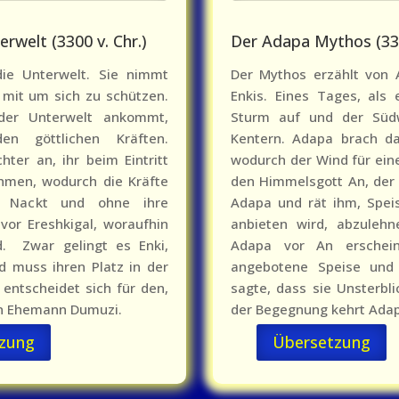
erwelt (3300 v. Chr.)
Der Adapa Mythos (330
ie Unterwelt. Sie nimmt
Der Mythos erzählt von 
 mit um sich zu schützen.
Enkis. Eines Tages, als
der Unterwelt ankommt,
Sturm auf und der Süd
en göttlichen Kräften.
Kentern. Adapa brach da
ter an, ihr beim Eintritt
wodurch der Wind für eine 
ehmen, wodurch die Kräfte
den Himmelsgott An, der 
n. Nackt und ohne ihre
Adapa und rät ihm, Spei
 vor Ereshkigal, woraufhin
anbieten wird, abzulehn
d. Zwar gelingt es Enki,
Adapa vor An erscheint
d muss ihren Platz in der
angebotene Speise und
entscheidet sich für den,
sagte, dass sie Unsterbl
ren Ehemann Dumuzi.
der Begegnung kehrt Adap
zung
Übersetzung