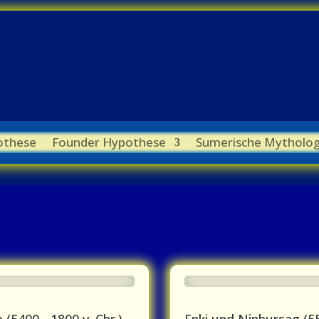
othese
Founder Hypothese
Sumerische Mytholog
 (5400 - 1800 v. Chr.)
Enki und Ninhursag (55