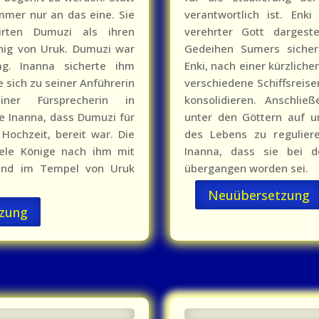
mmer nur an das eine. Sie
verantwortlich ist. Enk
irten Dumuzi als ihren
verehrter Gott dargest
nig von Uruk. Dumuzi war
Gedeihen Sumers sichern
g. Inanna sicherte ihm
Enki, nach einer kürzliche
 sich zu seiner Anführerin
verschiedene Schiffsreis
r Fürsprecherin in
konsolidieren. Anschlie
 Inanna, dass Dumuzi für
unter den Göttern auf u
e Hochzeit, bereit war. Die
des Lebens zu reguliere
iele Könige nach ihm mit
Inanna, dass sie bei 
 fand im Tempel von Uruk
übergangen worden sei.
Neuübersetzung
zung