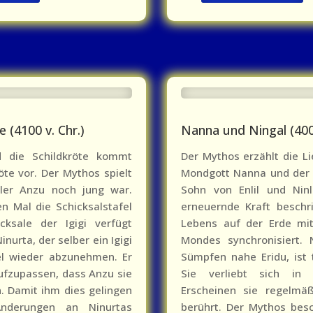
 (4100 v. Chr.)
Nanna und Ningal (4000
 die Schildkröte kommt
Der Mythos erzählt die 
öte vor. Der Mythos spielt
Mondgott Nanna und der 
dler Anzu noch jung war.
Sohn von Enlil und Ninl
 Mal die Schicksalstafel
erneuernde Kraft beschr
cksale der Igigi verfügt
Lebens auf der Erde mi
urta, der selber ein Igigi
Mondes synchronisiert. 
fel wieder abzunehmen. Er
Sümpfen nahe Eridu, ist 
aufzupassen, dass Anzu sie
Sie verliebt sich in 
. Damit ihm dies gelingen
Erscheinen sie regelmäß
nderungen an Ninurtas
berührt. Der Mythos bes