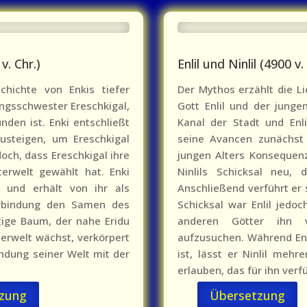
v. Chr.)
Enlil und Ninlil (4900 v.
chichte von Enkis tiefer
Der Mythos erzählt die 
ingsschwester Ereschkigal,
Gott Enlil und der jungen
nden ist. Enki entschließt
Kanal der Stadt und Enlil
zusteigen, um Ereschkigal
seine Avancen zunächst 
doch, dass Ereschkigal ihre
jungen Alters Konsequenze
terwelt gewählt hat. Enki
Ninlils Schicksal neu, 
g und erhält von ihr als
Anschließend verführt er 
erbindung den Samen des
Schicksal war Enlil jedoc
ige Baum, der nahe Eridu
anderen Götter ihn v
rwelt wächst, verkörpert
aufzusuchen. Während En
ndung seiner Welt mit der
ist, lässt er Ninlil meh
erlauben, das für ihn ver
zung
Übersetzung