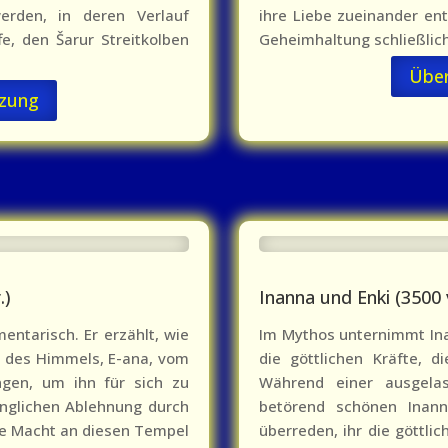
erden, in deren Verlauf
ihre Liebe zueinander en
e, den Šarur Streitkolben
Geheimhaltung schließlich
Übe
zung
.)
Inanna und Enki (3500 v
entarisch. Er erzählt, wie
Im Mythos unternimmt Ina
 des Himmels, E-ana, vom
die göttlichen Kräfte, 
ngen, um ihn für sich zu
Während einer ausgelas
nglichen Ablehnung durch
betörend schönen Inann
ne Macht an diesen Tempel
überreden, ihr die göttl