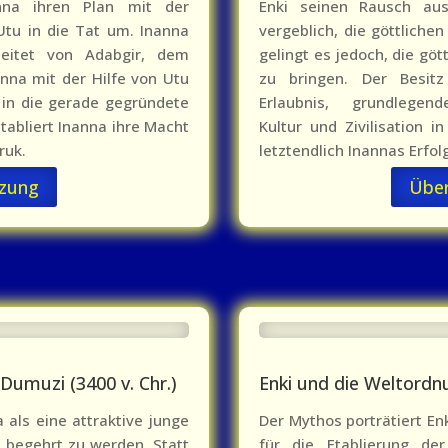
nna ihren Plan mit der
Enki seinen Rausch aus
Utu in die Tat um. Inanna
vergeblich, die göttliche
leitet von Adabgir, dem
gelingt es jedoch, die göt
anna mit der Hilfe von Utu
zu bringen. Der Besitz
 in die gerade gegründete
Erlaubnis, grundlegend
tabliert Inanna ihre Macht
Kultur und Zivilisation 
ruk.
letztendlich Inannas Erfol
zung
Übe
Dumuzi (3400 v. Chr.)
Enki und die Weltordnu
 als eine attraktive junge
Der Mythos porträtiert Enk
nd begehrt zu werden. Statt
für die Etablierung der