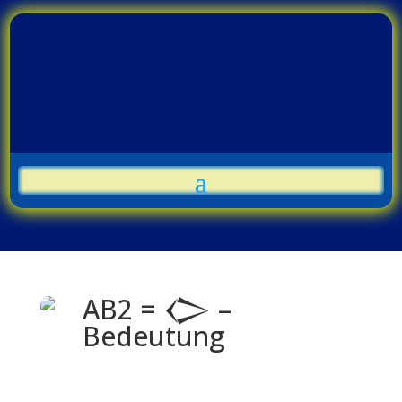
AB2 = 𒀖 –
Bedeutung