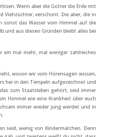
rlösen. Wenn aber die Götter die Erde mit
Viehzüchter, verschont. Die aber, die in
ch sonst das Wasser vom Himmel auf die
lb und aus diesen Gründen bleibt alles bei
r ein mal mehr, mal weniger zahlreiches
chieht, wovon wir vom Hörensagen wissen,
ers her in den Tempeln aufgezeichnet und
t, das zum Staatsleben gehört, seid immer
t vom Himmel wie eine Krankheit über euch
leichsam immer wieder jung werdet und in
n.
en seid, wenig von Kindermärchen. Denn
e gab, und zweitens weißt du nicht, dass