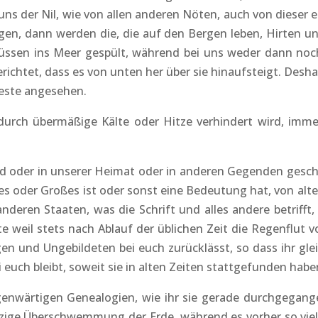
ns der Nil, wie von allen anderen Nöten, auch von dieser e
n, dann werden die, die auf den Bergen leben, Hirten und 
lüssen ins Meer gespült, während bei uns weder dann no
gerichtet, dass es von unten her über sie hinaufsteigt. Desha
teste angesehen.
 durch übermäßige Kälte oder Hitze verhindert wird, imme
and oder in unserer Heimat oder in anderen Gegenden ges
s oder Großes ist oder sonst eine Bedeutung hat, von alt
anderen Staaten, was die Schrift und alles andere betriff
iste weil stets nach Ablauf der üblichen Zeit die Regenflu
gen und Ungebildeten bei euch zurücklässt, so dass ihr g
 euch bleibt, soweit sie in alten Zeiten stattgefunden habe
genwärtigen Genealogien, wie ihr sie gerade durchgegang
inzige Überschwemmung der Erde, während es vorher so viel