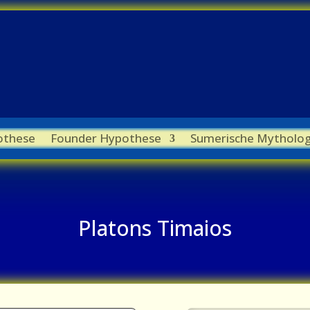
othese
Founder Hypothese
Sumerische Mytholog
Platons Timaios