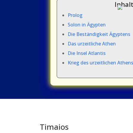
Inhal
Prolog
Solon in Ägypten
Die Beständigkeit Ägyptens
Das urzeitliche Athen
Die Insel Atlantis
Krieg des urzeitlichen Athen
Timaios